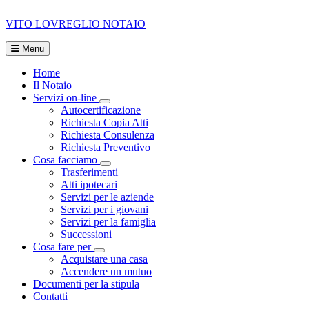
VITO LOVREGLIO
NOTAIO
Menu
Home
Il Notaio
Servizi on-line
Visualizza menù di secondo livello
Autocertificazione
Richiesta Copia Atti
Richiesta Consulenza
Richiesta Preventivo
Cosa facciamo
Visualizza menù di secondo livello
Trasferimenti
Atti ipotecari
Servizi per le aziende
Servizi per i giovani
Servizi per la famiglia
Successioni
Cosa fare per
Visualizza menù di secondo livello
Acquistare una casa
Accendere un mutuo
Documenti per la stipula
Contatti