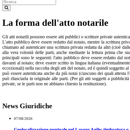
La forma dell'atto notarile
Gli atti notarili possono essere atti pubblici o scritture private autentica
L'atto pubblico deve essere redatto dal notaio, mentre la scrittura pri
chiamato ad autenticare una scrittura privata redatta da altri (cioè dal
alla vera volontà delle parti, anche mediante la lettura prima che sia s
principali sono le seguenti: l'atto pubblico deve essere redatto dal n
davanti al notaio; deve essere scritto in lingua italiana (eventualment
eccezionali) nella raccolta degli atti del notaio, ed è quindi soggetto al
può essere autenticata anche da più notai (ciascuno dei quali attesta l'a
può rilasciarla in originale alle parti. (Per gli atti soggetti a pubbli
private, se le parti non ne abbiano chiesto la restituzione).
News Giuridiche
07/08/2026
Geolocalizzazione puntuale nel Lavoro Agile: timbratura o 