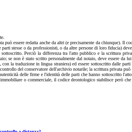
te.
vata può essere redatta anche da altri (e precisamente da chiunque). Il co
le parti stesse o da professionisti, o da altre persone di loro fiducia) 
ottoscritto. Perciò la differenza tra l'atto pubblico e la scrittura priv
otaio; se non è stato scritto personalmente dal notaio, deve essere da lu
e, con la traduzione in lingua straniera) ed essere sottoscritto dalle par
 controllo del conservatore dell'archivio notarile; la scrittura privata può
utenticità delle firme e l'identità delle parti che hanno sottoscritto l'at
cità immobiliare o commerciale, il codice deontologico stabilisce però che 
controllo a distanza?