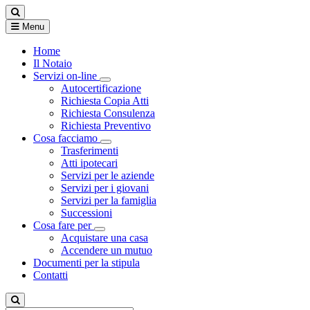
Menu
Home
Il Notaio
Servizi on-line
Visualizza menù di secondo livello
Autocertificazione
Richiesta Copia Atti
Richiesta Consulenza
Richiesta Preventivo
Cosa facciamo
Visualizza menù di secondo livello
Trasferimenti
Atti ipotecari
Servizi per le aziende
Servizi per i giovani
Servizi per la famiglia
Successioni
Cosa fare per
Visualizza menù di secondo livello
Acquistare una casa
Accendere un mutuo
Documenti per la stipula
Contatti