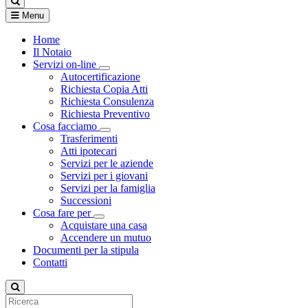
Menu
Home
Il Notaio
Servizi on-line
Visualizza menù di secondo livello
Autocertificazione
Richiesta Copia Atti
Richiesta Consulenza
Richiesta Preventivo
Cosa facciamo
Visualizza menù di secondo livello
Trasferimenti
Atti ipotecari
Servizi per le aziende
Servizi per i giovani
Servizi per la famiglia
Successioni
Cosa fare per
Visualizza menù di secondo livello
Acquistare una casa
Accendere un mutuo
Documenti per la stipula
Contatti