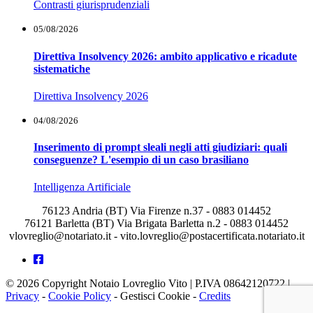
Contrasti giurisprudenziali
05/08/2026
Direttiva Insolvency 2026: ambito applicativo e ricadute
sistematiche
Direttiva Insolvency 2026
04/08/2026
Inserimento di prompt sleali negli atti giudiziari: quali
conseguenze? L'esempio di un caso brasiliano
Intelligenza Artificiale
76123 Andria (BT) Via Firenze n.37 - 0883 014452
76121 Barletta (BT) Via Brigata Barletta n.2 - 0883 014452
vlovreglio@notariato.it - vito.lovreglio@postacertificata.notariato.it
© 2026 Copyright Notaio Lovreglio Vito | P.IVA 08642120722 |
Privacy
-
Cookie Policy
-
Gestisci Cookie
-
Credits