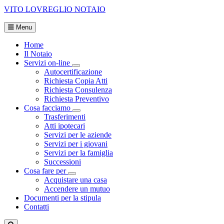
VITO LOVREGLIO
NOTAIO
Menu
Home
Il Notaio
Servizi on-line
Visualizza menù di secondo livello
Autocertificazione
Richiesta Copia Atti
Richiesta Consulenza
Richiesta Preventivo
Cosa facciamo
Visualizza menù di secondo livello
Trasferimenti
Atti ipotecari
Servizi per le aziende
Servizi per i giovani
Servizi per la famiglia
Successioni
Cosa fare per
Visualizza menù di secondo livello
Acquistare una casa
Accendere un mutuo
Documenti per la stipula
Contatti